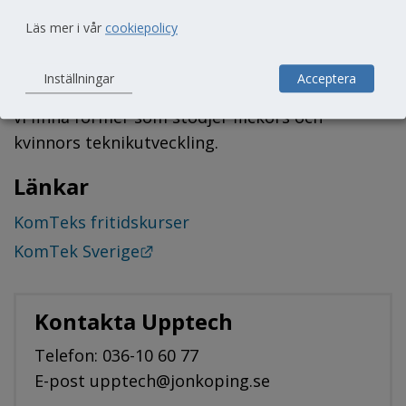
Läs mer i vår
cookiepolicy
Vår målsättning är att hälften av deltagarna i 
KomTek ska vara flickor/kvinnor. Med 
Inställningar
Acceptera
nytänkande och ett öppet förhållningssätt kan 
vi finna former som stödjer flickors och 
kvinnors teknikutveckling.
Länkar
KomTeks fritidskurser
Länk till annan webbplats.
KomTek Sverige
Kontakta Upptech
Telefon: 036-10 60 77
E-post upptech@jonkoping.se