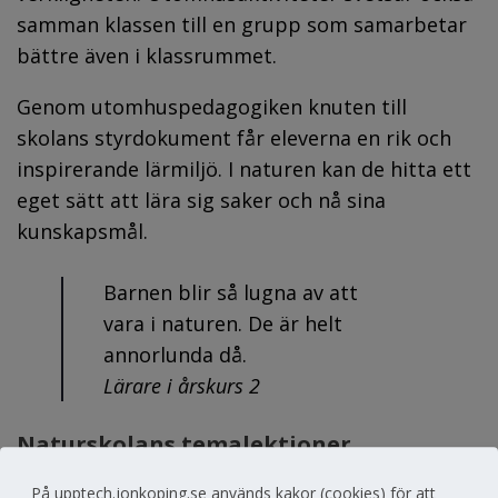
samman klassen till en grupp som samarbetar 
bättre även i klassrummet.
Genom utomhuspedagogiken knuten till 
skolans styrdokument får eleverna en rik och 
inspirerande lärmiljö. I naturen kan de hitta ett 
eget sätt att lära sig saker och nå sina 
kunskapsmål.
Barnen blir så lugna av att 
vara i naturen. De är helt 
annorlunda då.
Lärare i årskurs 2
Naturskolans temalektioner
Kostnadsfria teman gäller kommunala 
På upptech.jonkoping.se används kakor (cookies) för att