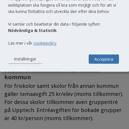
förskolor, grundskolor och gymnasier i 
webbplatsen ska fungera så bra som möjligt och för att vi
Jönköpings kommun. Jönköpings kommuns 
ska kunna förbättra och utveckla den efter dina behov.
skolor har fri entré till Upptech.
Vi samlar och bearbetar din data i följande syften:
Nödvändiga & Statistik
.
Tillkommande kostnader
Vill ni att Upptech ska komma ut till er egen 
Läs mer i vår
cookiepolicy
förskola, skola eller annan plats tillkommer en 
framkörningsavgift på 250 kronor.
Inställningar
Acceptera
Friskolor och skolor från annan 
kommun
För friskolor samt skolor från annan kommun 
gäller temaavgift 25 kr/elev (moms tillkommer). 
För dessa skolor tillkommer även gruppentré 
på Upptech. Entréavgiften för bokade grupper 
är 40 kr/person (moms tillkommer).