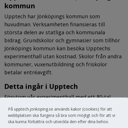
kommun
Upptech har Jönköpings kommun som 
huvudman. Verksamheten finansieras till 
största delen av statliga och kommunala 
bidrag. Grundskolor och gymnasier som tillhör 
Jönköpings kommun kan besöka Upptechs 
experimenthall utan kostnad. Skolor från andra 
kommuner, vuxenutbildning och friskolor 
betalar entréavgift.
Detta ingår i Upptech
Förutom vår experimenthall med ett 80-tal 
experimentstationer ingår även 
På upptech.jonkoping.se används kakor (cookies) för att
verksamheterna Ekobussen, Naturskolan, 
webbplatsen ska fungera så bra som möjligt och för att vi
KomTek - kommunal teknik- och 
ska kunna förbättra och utveckla den efter dina behov.