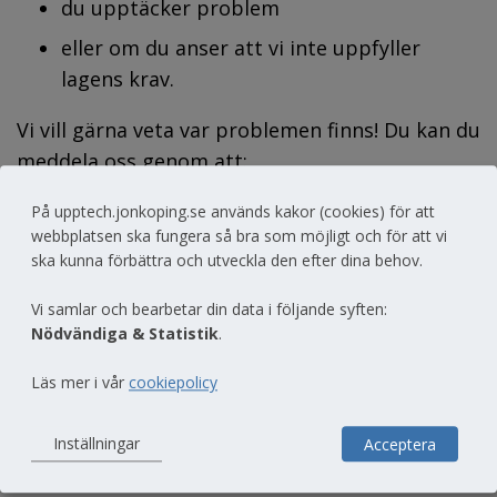
du upptäcker problem
eller om du anser att vi inte uppfyller 
lagens krav.
Vi vill gärna veta var problemen finns! Du kan du 
meddela oss genom att:
fylla i formuläret nedan
På upptech.jonkoping.se används kakor (cookies) för att
webbplatsen ska fungera så bra som möjligt och för att vi
skicka e-post till 
ska kunna förbättra och utveckla den efter dina behov.
kontaktcenter@jonkoping.se
Vi samlar och bearbetar din data i följande syften:
ringa vårt kontaktcenter 036-10 50 00
Nödvändiga & Statistik
.
Tillsyn
Läs mer i vår
cookiepolicy
Myndigheten för digital förvaltning har 
Inställningar
Acceptera
ansvaret för tillsyn för lagen om tillgänglighet 
till digital offentlig service. Om du inte är nöjd 