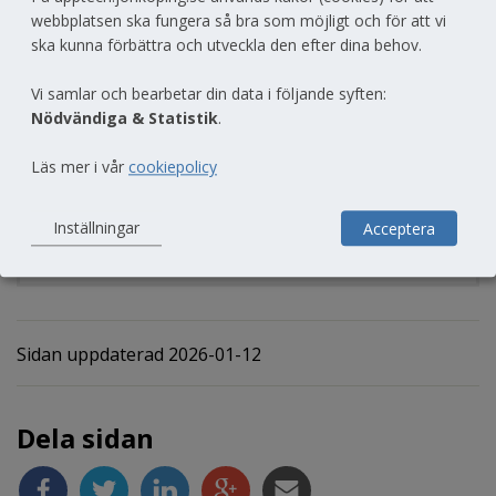
webbplatsen ska fungera så bra som möjligt och för att vi
är du välkommen att kontakta våra NTA-
ska kunna förbättra och utveckla den efter dina behov.
samordnare.
Vi samlar och bearbetar din data i följande syften:
Nödvändiga & Statistik
.
Kontakt
Läs mer i vår
cookiepolicy
Maria Vilsek, regional samordnare NTA
Telefon: 036-10 23 32
Inställningar
Acceptera
E-post: 
maria.vilsek@jonkoping.se
Sidan uppdaterad 2026-01-12
Dela sidan