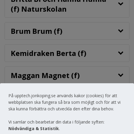
(f) Naturskolan
Brum Brum (f)
Kemidraken Berta (f)
Maggan Magnet (f)
Solkatten söker efter
På upptech.jonkoping.se används kakor (cookies) för att
webbplatsen ska fungera så bra som möjligt och för att vi
regnbågen (f)
ska kunna förbättra och utveckla den efter dina behov.
Vi samlar och bearbetar din data i följande syften:
Programmering (f)
Nödvändiga & Statistik
.